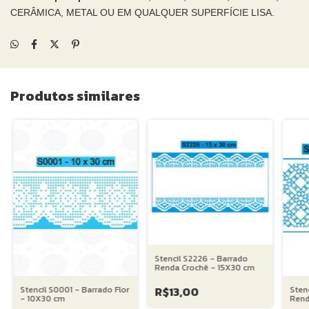
CERÂMICA, METAL OU EM QUALQUER SUPERFÍCIE LISA.
Produtos similares
Stencil S2226 - Barrado
Renda Crochê - 15X30 cm
R$13,00
Stencil S0001 - Barrado Flor
Sten
- 10X30 cm
Rend
15X3