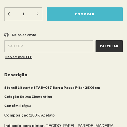
ALTERAR CEP
Entregas para o CEP:
Meios de envio
CALCULAR
Não sei meu CEP
Descrição
Stencil Litoarte STAB-037 Barra Passa Fita- 28X4 cm
Coleção Selma Clementino
Contém:
1 régua
Composição:
100% Acetato
Indicado para pintar:
TECIDO, PAPEL, PAREDE, MADEIRA,