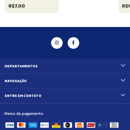
R$7,00
R$1
DEPARTAMENTOS
NAVEGAÇÃO
ENTRE EM CONTATO
Meios de pagamento