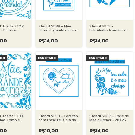
 Litoarte STXX
Stencil S1188 - Mãe
Stencil S1145 -
Eu Tenho a
como é grande o meu
Felicidades Mamãe com
 Mãe... - 20X20
amor - 20X25 cm
Copo de Leite -
20X25cm
,00
R$14,00
R$14,00
ADO
ESGOTADO
ESGOTADO
 Litoarte STXX
Stencil S1210 - Coração
Stencil S1187 - Frase de
Mãe, Como é
com Frase Feliz dia da
Mãe e Rosas - 20X25
... 20X20 cm
Mãe - 20X25 cm
cm
,00
R$10,00
R$14,00