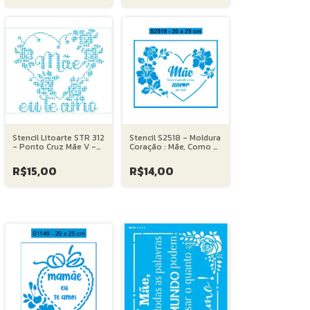
Stencil Litoarte STR 312
Stencil S2518 - Moldura
- Ponto Cruz Mãe V -
Coração : Mãe, Como é
20X25 cm
Grande Meu Por Você -
20X25 cm
R$15,00
R$14,00