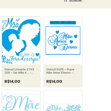
Stencil Litoarte STXX
Stencil S1215 - Frase
259 - Ser Mãe é... -
Mãe Amor Eterno -
20X20 cm
20X25 cm
R$14,00
R$14,00