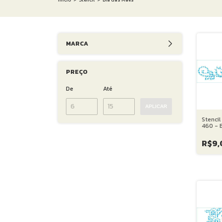
MARCA
PREÇO
De
Até
APLICAR
Stencil
460 - 
Ponto 
cm
R$9,