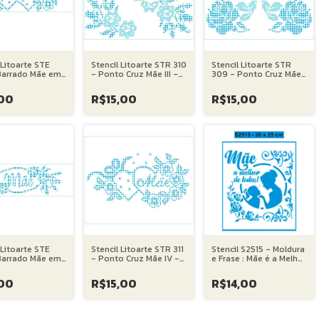
 Litoarte STE
Stencil Litoarte STR 310
Stencil Litoarte STR
Barrado Mãe em
- Ponto Cruz Mãe III -
309 - Ponto Cruz Mãe
Cruz IV - 08X28
20X25 cm
II - 20X25 cm
00
R$15,00
R$15,00
 Litoarte STE
Stencil Litoarte STR 311
Stencil S2515 - Moldura
Barrado Mãe em
- Ponto Cruz Mãe IV -
e Frase : Mãe é a Melhor
ruz III - 08X28
20X25 cm
de Todas - 20X25 cm
00
R$15,00
R$14,00