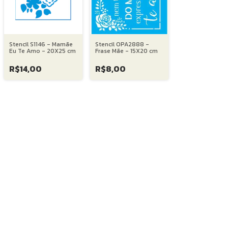
Stencil S1146 - Mamãe
Stencil OPA2888 -
Eu Te Amo - 20X25 cm
Frase Mãe - 15X20 cm
R$14,00
R$8,00