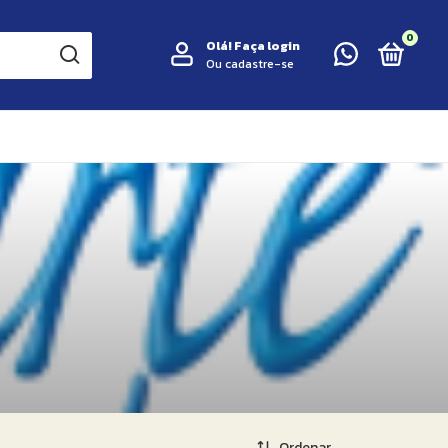
0
Olá!
Faça login
Ou cadastre-se
Ordenar