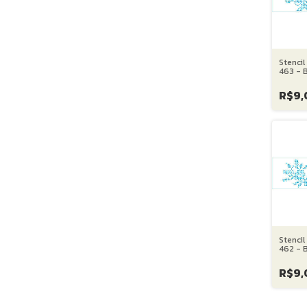
Stencil
463 - 
Ponto 
cm
R$9,
Stencil
462 - 
Ponto C
cm
R$9,