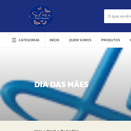
CATEGORIAS
INÍCIO
QUEM SOMOS
PRODUTOS
DIA DAS MÃES
Início
>
Stencil
>
Dia das Mães