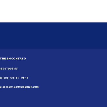
TRE EM CONTATO
83987995413
ue: (83) 98767-0544
presaselmaartes@gmail.com