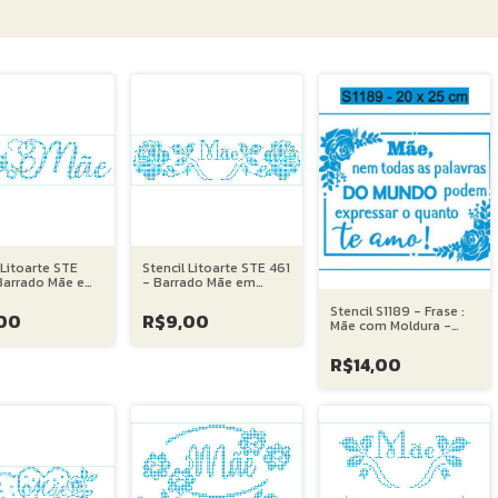
 Litoarte STE
Stencil Litoarte STE 461
Barrado Mãe em
- Barrado Mãe em
Cruz I - 08X28
Ponto Cruz II - 08X28
Stencil S1189 - Frase :
cm
00
R$9,00
Mãe com Moldura -
S1189 - 20X25 cm
R$14,00