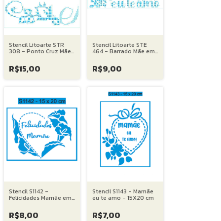
Stencil Litoarte STR
Stencil Litoarte STE
308 - Ponto Cruz Mãe I
464 - Barrado Mãe em
- 20X25 cm
Ponto Cruz V - 08X28
cm
R$15,00
R$9,00
Stencil S1142 -
Stencil S1143 - Mamãe
Felicidades Mamãe em
eu te amo - 15X20 cm
um coração e copo de
leite - 15X20 cm
R$8,00
R$7,00