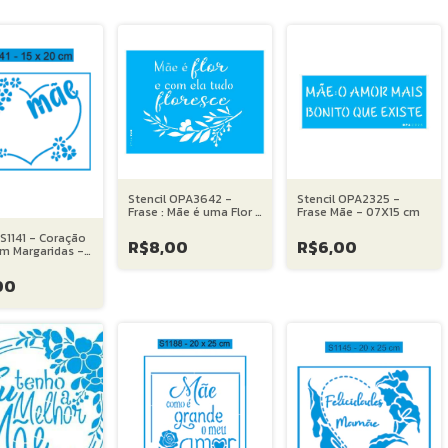
Stencil OPA3642 -
Stencil OPA2325 -
Frase : Mãe é uma Flor -
Frase Mãe - 07X15 cm
15X20 cm
 S1141 - Coração
R$8,00
R$6,00
m Margaridas -
cm
00