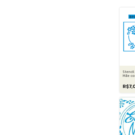
Stencil
Mãe co
15X20 
R$7,