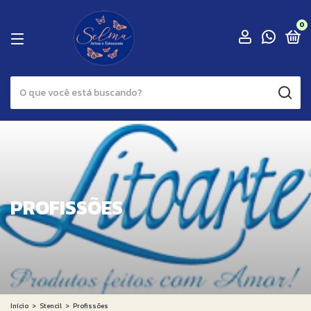
0
PROFISSÕES
Início
>
Stencil
>
Profissões