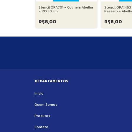
8 - Animais
Stencil OPA701 - Colmeia Abelha
Stencil OPA1463 
 cm
- 10X30 cm
Passaro e Abelh
R$8,00
R$8,00
DEPARTAMENTOS
Início
Quem Somos
Produtos
Contato