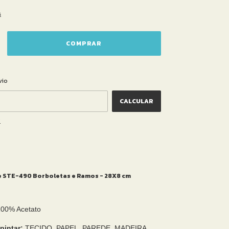
s
ALTERAR CEP
CEP:
vio
CALCULAR
P
te STE-490 Borboletas e Ramos - 28X8 cm
100% Acetato
pintar:
TECIDO, PAPEL, PAREDE, MADEIRA,