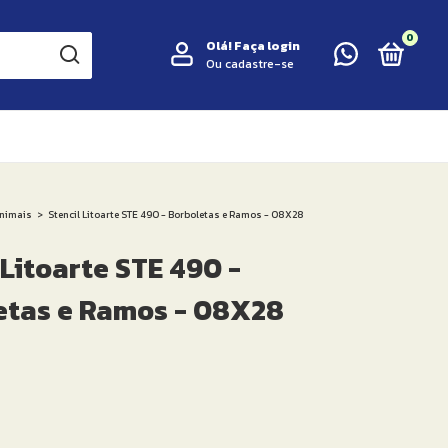
0
Olá!
Faça login
Ou cadastre-se
nimais
>
Stencil Litoarte STE 490 - Borboletas e Ramos - 08X28
 Litoarte STE 490 -
etas e Ramos - 08X28