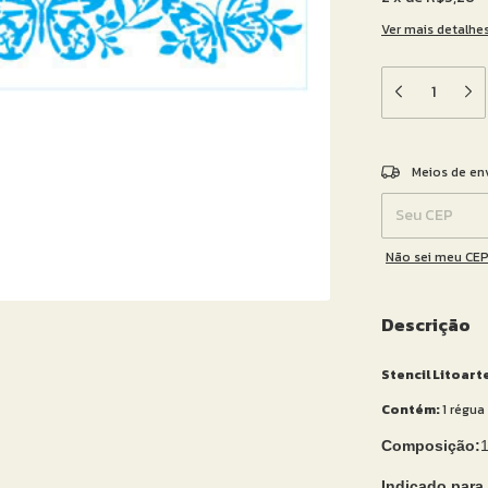
Ver mais detalhe
Entregas para o 
Meios de en
Não sei meu CE
Descrição
Stencil Litoar
Contém:
1 régua
Composição:
Indicado para 