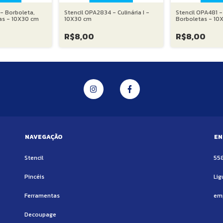
- Borboleta,
Stencil OPA2834 - Culinária I -
Stencil OPA481 
as - 10X30 cm
10X30 cm
Borboletas - 10
R$8,00
R$8,00
NAVEGAÇÃO
EN
Stencil
55
Pincéis
Lig
Ferramentas
em
Decoupage