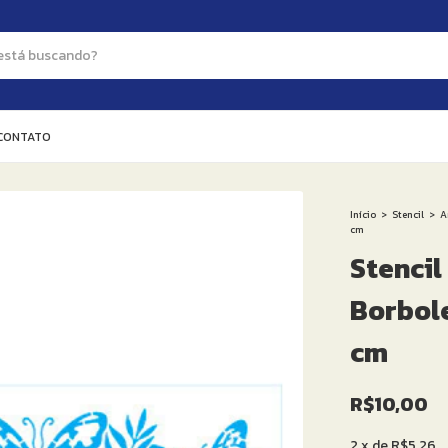
CONTATO
Início
>
Stencil
>
A
cm
Stencil
Borbol
cm
R$10,00
2
x
de
R$5,26