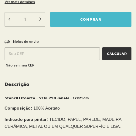
Ver mais detalhes
ALTERAR CEP
Entregas para o CEP:
Meios de envio
CALCULAR
Não sei meu CEP
Descrição
Stencil Litoarte - STM-290 Janela - 17x21 cm
Composição:
100% Acetato
Indicado para pintar:
TECIDO, PAPEL, PAREDE, MADEIRA,
CERÂMICA, METAL OU EM QUALQUER SUPERFÍCIE LISA.