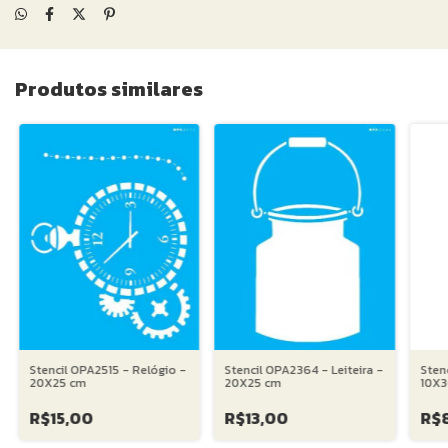
Produtos similares
Stencil OPA2515 - Relógio -
Stencil OPA2364 - Leiteira -
Stenc
20X25 cm
20X25 cm
10X3
R$15,00
R$13,00
R$