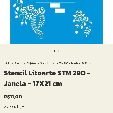
Início
>
Stencil
>
Objetos
>
Stencil Litoarte STM 290 - Janela - 17X21 cm
Stencil Litoarte STM 290 -
Janela - 17X21 cm
R$11,00
2
x
de
R$5,79