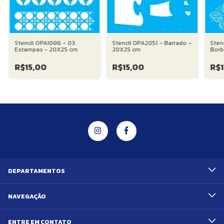
Stencil OPA1086 - 03
Stencil OPA2051 - Barrado -
Sten
Estampas - 20X25 cm
20X25 cm
Borb
R$15,00
R$15,00
R$1
DEPARTAMENTOS
NAVEGAÇÃO
ENTRE EM CONTATO