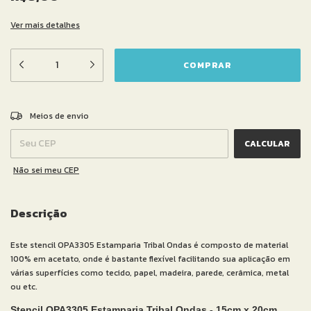
Ver mais detalhes
ALTERAR CEP
Entregas para o CEP:
Meios de envio
CALCULAR
Não sei meu CEP
Descrição
Este stencil OPA3305 Estamparia Tribal Ondas é composto de material
100% em acetato, onde é bastante flexível facilitando sua aplicação em
várias superfícies como tecido, papel, madeira, parede, cerâmica, metal
ou etc.
Stencil OPA3305 Estamparia Tribal Ondas - 15cm x 20cm