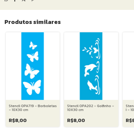
Produtos similares
Stencil OPA719 - Borboletas
Stencil OPA202 - Golfinho -
Sten
- 10X30 cm
10X30 cm
I - 
R$8,00
R$8,00
R$