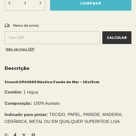
ALTERAR CEP
Entregas para o CEP:
Meios de envio
CALCULAR
Não sei meu CEP
Descrição
Stencil OPA3669 Náutico Fundo do Mar - 20x25cm
Contém:
1 régua
Composição:
100% Acetato
Indicado para pintar:
TECIDO, PAPEL, PAREDE, MADEIRA,
CERÂMICA, METAL OU EM QUALQUER SUPERFÍCIE LISA.