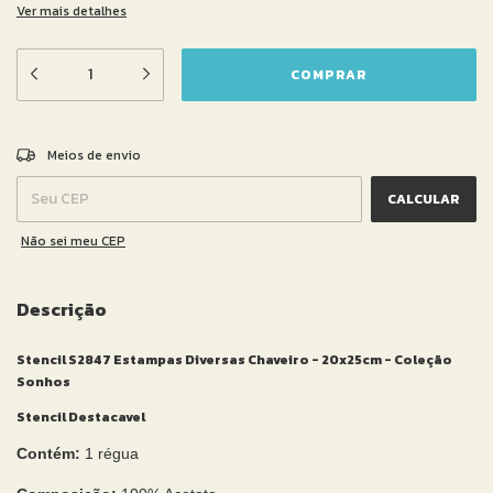
Ver mais detalhes
ALTERAR CEP
Entregas para o CEP:
Meios de envio
CALCULAR
Não sei meu CEP
Descrição
Stencil S2847 Estampas Diversas Chaveiro - 20x25cm - Coleção
Sonhos
Stencil Destacavel
Contém:
1 régua