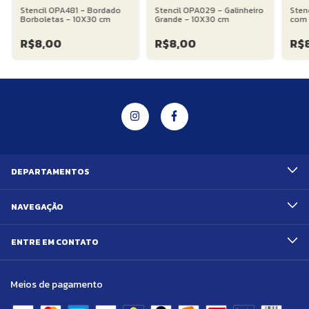
Stencil OPA481 - Bordado
Stencil OPA029 - Galinheiro
Sten
Borboletas - 10X30 cm
Grande - 10X30 cm
com 
R$8,00
R$8,00
R$
DEPARTAMENTOS
NAVEGAÇÃO
ENTRE EM CONTATO
Meios de pagamento