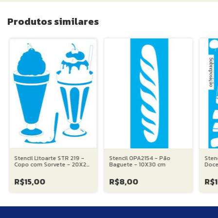
Produtos similares
Stencil Litoarte STR 219 -
Stencil OPA2154 - Pão
Stenc
Copo com Sorvete - 20X25
Baguete - 10X30 cm
Doce
cm
21X3
R$15,00
R$8,00
R$