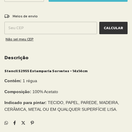
ALTERAR CEP
Entregas para o CEP:
Meios de envio
CALCULAR
Não sei meu CEP
Descrição
Stencil S2955 Estamparia Sorvetes - 14x14cm
Contém:
1 régua
Composição:
100% Acetato
Indicado para pintar:
TECIDO, PAPEL, PAREDE, MADEIRA,
CERÂMICA, METAL OU EM QUALQUER SUPERFÍCIE LISA.