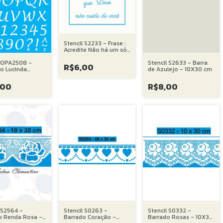
Stencil S2233 - Frase :
Acredite Não há um só
dia... - 14X14 cm
l OPA2508 -
Stencil S2633 - Barra
R$6,00
to Lucinda
de Azulejo - 10X30 cm
ulo - 20X25 cm
,00
R$8,00
 S2564 -
Stencil S0263 -
Stencil S0332 -
o Renda Rosa -
Barrado Coração -
Barrado Rosas - 10X30