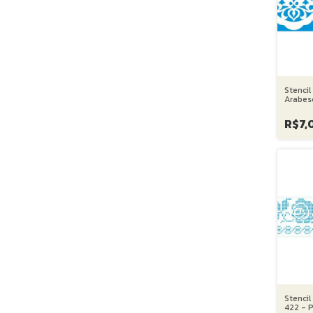
Stencil
Arabes
cm
R$7,
Stencil
422 - 