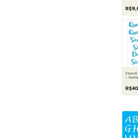
Rosas 
R$9,
Stencil
- Sema
cm
R$40