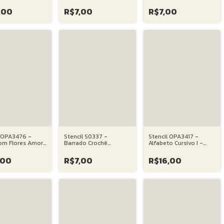
 cm
06X30 cm
cm
,00
R$7,00
R$7,00
l OPA3476 -
Stencil S0337 -
Stencil OPA3417 -
om Flores Amor
Barrado Crochê
Alfabeto Cursivo I -
to - 20X25 cm
Margaridas - S0337 -
30.5X30.5
10X30 cm
,00
R$7,00
R$16,00