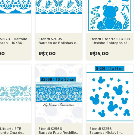
 S1578 - Barrado
Stencil S2005 -
Stencil Litoarte STR 183
cado - 10X30
Barrado de Bolinhas e
- Ursinho Sobreposição
Borboletas - 10X30 cm
- 20X25 cm
00
R$7,00
R$15,00
 Litoarte STE
Stencil S2566 -
Stencil S1256 -
Ponto Cruz de
Barrado Falso Rechilieu
Estampa Mickey I -