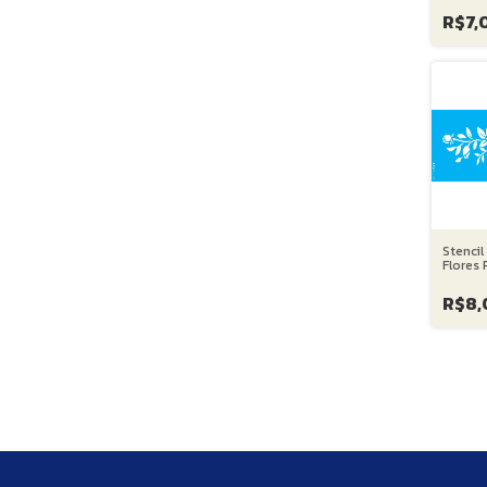
R$7,
Stenci
Flores 
cm
R$8,