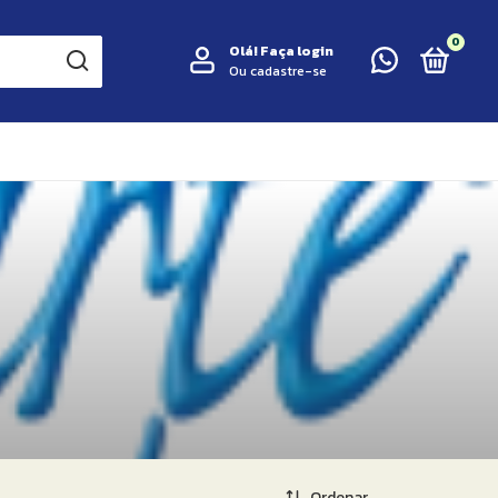
0
Olá!
Faça login
Ou cadastre-se
Ordenar