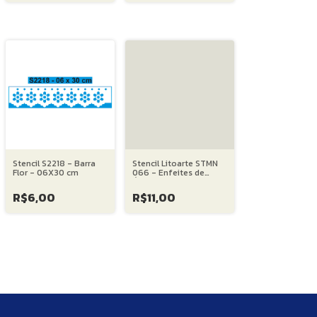
Stencil S2218 - Barra
Stencil Litoarte STMN
Flor - 06X30 cm
066 - Enfeites de
Árvore Natalina II -
17X21 cm
R$6,00
R$11,00