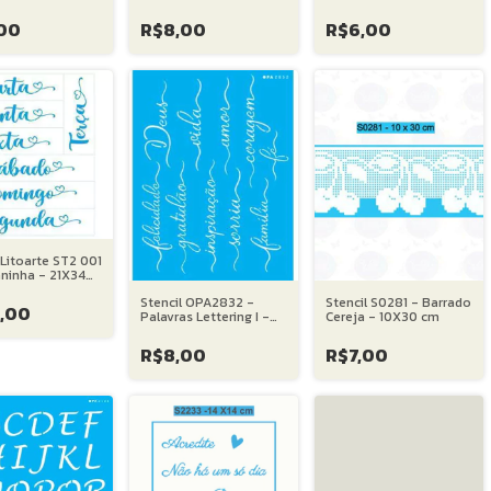
- 08X28 cm
com Flores - 10X30 cm
14X14 cm
00
R$8,00
R$6,00
 Litoarte ST2 001
ninha - 21X34
Stencil OPA2832 -
Stencil S0281 - Barrado
,00
Palavras Lettering I -
Cereja - 10X30 cm
15X20 cm
R$8,00
R$7,00