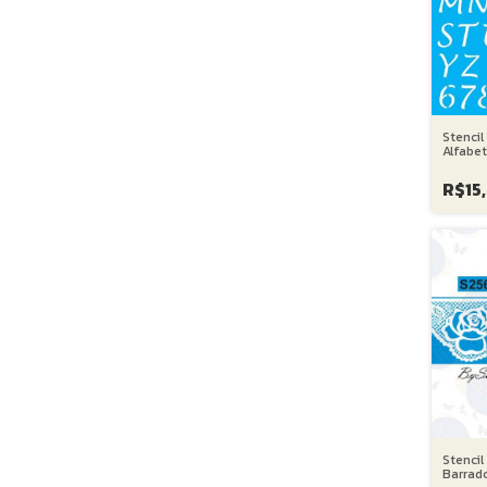
Stenci
Alfabe
Maiúsc
R$15
Stencil
Barrad