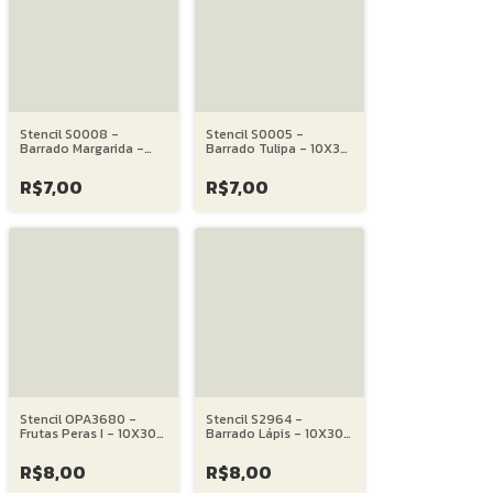
Stencil S0008 -
Stencil S0005 -
Barrado Margarida -
Barrado Tulipa - 10X30
10X30 cm
cm
R$7,00
R$7,00
Stencil OPA3680 -
Stencil S2964 -
Frutas Peras I - 10X30
Barrado Lápis - 10X30
cm
cm
R$8,00
R$8,00