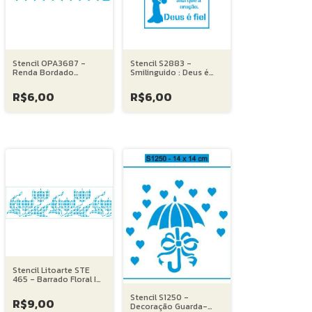
Stencil OPA3687 -
Stencil S2883 -
Renda Bordado
Smilinguido : Deus é
Florzinha - 04X30 cm
Fiel - 14X14 cm
R$6,00
R$6,00
Stencil Litoarte STE
465 - Barrado Floral I
Ponto Cruz - 08X28
Stencil S1250 -
cm
R$9,00
Decoração Guarda-