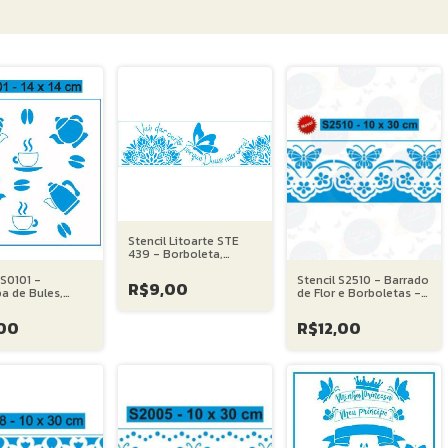
Stencil Litoarte STE
439 - Borboleta,
Mandala e Vai dar tudo
 S0101 -
Stencil S2510 - Barrado
certo... - 08X28 cm
R$9,00
a de Bules,
de Flor e Borboletas -
 e Grãos de Café
10X30 cm
4 cm
00
R$12,00