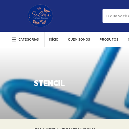
CATEGORIAS
INÍCIO
QUEM SOMOS
PRODUTOS
STENCIL
Início
>
Stencil
>
Coleção Selma Clementino