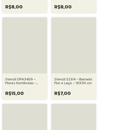
Escolheu - 15X20 cm
For... - 15X20 cm
R$8,00
R$8,00
Stencil OPA3409 -
Stencil S2314 - Barrado
Flores Hortênsias -
Flor e Laço - 10X30 cm
20X25 cm
R$15,00
R$7,00