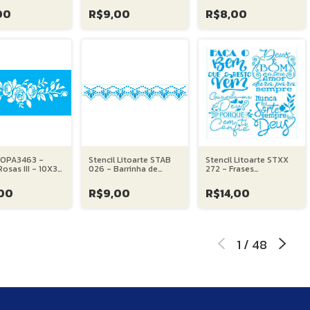
00
R$9,00
R$8,00
l OPA3463 -
Stencil Litoarte STAB
Stencil Litoarte STXX
Rosas III - 10X30
026 - Barrinha de
272 - Frases
Pontas e Bolinhas -
Motivacionais Lettering
4X28 cm
- Faça o bem... - 20X20
00
R$9,00
R$14,00
cm
1
/
48