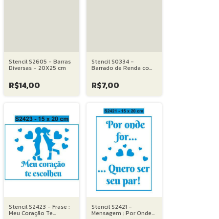
Stencil S2605 - Barras
Stencil S0334 -
Diversas - 20X25 cm
Barrado de Renda com
Três Flores - 10X30 cm
R$14,00
R$7,00
Stencil S2423 - Frase :
Stencil S2421 -
Meu Coração Te
Mensagem : Por Onde