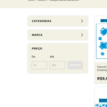
CATEGORIAS
MARCA
PREÇO
De
Até
APLICAR
Stencil
Estamp
Xicaras
- 14X1
R$6,