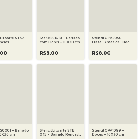
 Litoarte STXX
Stencil S1618 - Barrado
Stencil OPA3050 -
rases
com Flores - 10X30 cm
Frase : Antes de Tudo,
ionais Lettering
Fé - 15X20 cm
0X20 cm
,00
R$8,00
R$8,00
 S0001 - Barrado
Stencil Litoarte STB
Stencil OPA1099 -
 10X30 cm
045 - Barrado Rendado
Doces - 10X30 cm
- 04X28 cm